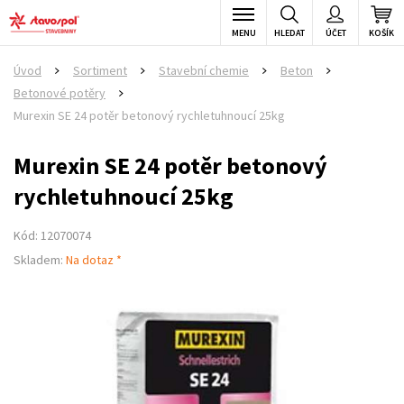
MENU
HLEDAT
ÚČET
KOŠÍK
Úvod
Sortiment
Stavební chemie
Beton
>
>
>
>
Betonové potěry
>
Murexin SE 24 potěr betonový rychletuhnoucí 25kg
Murexin SE 24 potěr betonový
rychletuhnoucí 25kg
Kód: 12070074
Skladem:
Na dotaz *