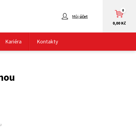
0
Můj
účet
0,00 Kč
Kariéra
Kontakty
inou
u