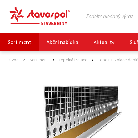
Sortiment
Akční nabídka
Aktuality
Slu
Úvod
Sortiment
Tepelná izolace
Tepelná izolace dopl
>
>
>