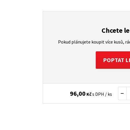
Chcete le
Pokud plánujete koupit více kusů, r
POPTAT L
96,00
Kč
s DPH / ks