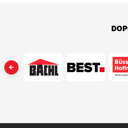
DOP
‹