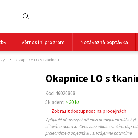
Hledat
žby
Věrnostní program
Nezávazná poptávka
ňky
Okapnice LO s tkaninou
>
Okapnice LO s tkan
Kód: 46020808
Skladem:
> 30 ks
Zobrazit dostupnost na prodejnách
V případě přepravy zboží mezi prodejnami může být
účtována doprava. Cenovou kalkulaci s Vámi dopřed
projednáme a objednávku si vzájemně potvrdíme.