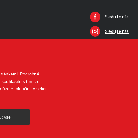
Sledujte nás
Sledujte nás
 stránkami. Podrobné
 souhlasíte s tím, že
ůžete tak učinit v sekci
nahoru
ut vše