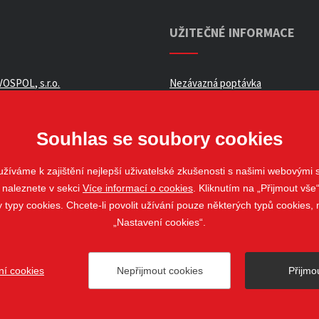
UŽITEČNÉ INFORMACE
OSPOL, s.r.o.
Nezávazná poptávka
ní podmínky _ e-shop
Whistleblowing
ch údajů
Souhlas se soubory cookies
žíváme k zajištění nejlepší uživatelské zkušenosti s našimi webovými
 naleznete v sekci
Více informací o cookies
. Kliknutím na „Přijmout vše“
louvy
ypy cookies. Chcete-li povolit užívání pouze některých typů cookies, m
„Nastavení cookies“.
ní cookies
Nepřijmout cookies
Přijmo
ovo Pole
web@stavospol.cz
Nastavení cookies