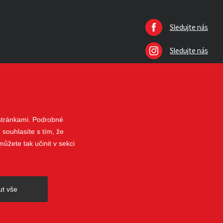
Sledujte nás
Sledujte nás
 stránkami. Podrobné
 souhlasíte s tím, že
ůžete tak učinit v sekci
nahoru
ut vše