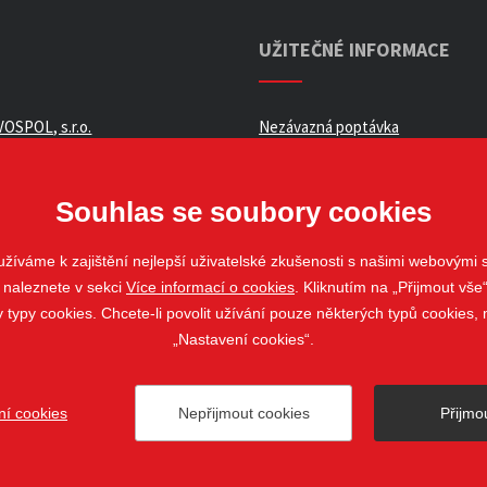
UŽITEČNÉ INFORMACE
OSPOL, s.r.o.
Nezávazná poptávka
ní podmínky _ e-shop
Whistleblowing
ch údajů
Souhlas se soubory cookies
žíváme k zajištění nejlepší uživatelské zkušenosti s našimi webovými
 naleznete v sekci
Více informací o cookies
. Kliknutím na „Přijmout vše“
louvy
ypy cookies. Chcete-li povolit užívání pouze některých typů cookies, m
„Nastavení cookies“.
ní cookies
Nepřijmout cookies
Přijmo
ovo Pole
web@stavospol.cz
Nastavení cookies