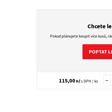
Chcete le
Pokud plánujete koupit více kusů, r
POPTAT L
115,00
Kč
s DPH / ks