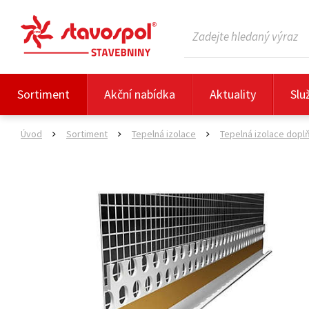
Sortiment
Akční nabídka
Aktuality
Slu
Úvod
Sortiment
Tepelná izolace
Tepelná izolace dopl
>
>
>