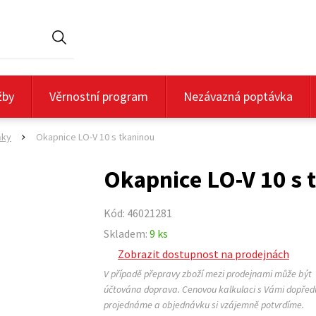
Hledat
žby
Věrnostní program
Nezávazná poptávka
ňky
Okapnice LO-V 10 s tkaninou
>
Okapnice LO-V 10 s 
Kód: 46021281
Skladem:
9 ks
Zobrazit dostupnost na prodejnách
V případě přepravy zboží mezi prodejnami může být
účtována doprava. Cenovou kalkulaci s Vámi dopřed
projednáme a objednávku si vzájemně potvrdíme.