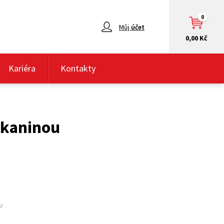
0
Můj
účet
0,00 Kč
Kariéra
Kontakty
tkaninou
u