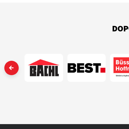
DOP
‹