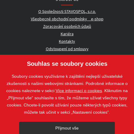
O Společnosti STAVOSPOL, s.r.o.
Všeobecné obchodní podmínky _ e-shop
Zpracování osobních údajů
Kariéra
Kontakty
Odstoupení od smlouvy
Souhlas se soubory cookies
UŽITEČNÉ INFORMACE
Soubory cookies využíváme k zajištění nejlepší uživatelské
Nezávazná poptávka
zkušenosti s našimi webovými stránkami. Podrobné informace o
Whistleblowing
cookies naleznete v sekci
Více informací o cookies
. Kliknutím na
„Přijmout vše“ souhlasíte s tím, že můžeme užívat všechny typy
cookies. Chcete-li povolit užívání pouze některých typů cookies,
Sledujte nás
můžete tak učinit v sekci „Nastavení cookies“.
Sledujte nás
Přijmout vše