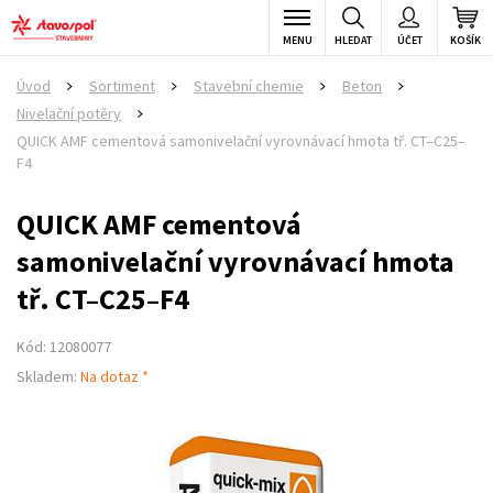
MENU
HLEDAT
ÚČET
KOŠÍK
Úvod
Sortiment
Stavební chemie
Beton
>
>
>
>
Nivelační potěry
>
QUICK AMF cementová samonivelační vyrovnávací hmota tř. CT–C25–
F4
QUICK AMF cementová
samonivelační vyrovnávací hmota
tř. CT–C25–F4
Kód: 12080077
Skladem:
Na dotaz *