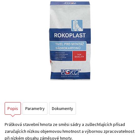
Popis
Parametry
Dokumenty
Prášková stavební hmota ze směsi sádry a zušlechťujících přísad
zaručujících nízkou objemovou hmotnost a výbornou zpracovatelnost
při nízkém obsahu záměsové hmoty.