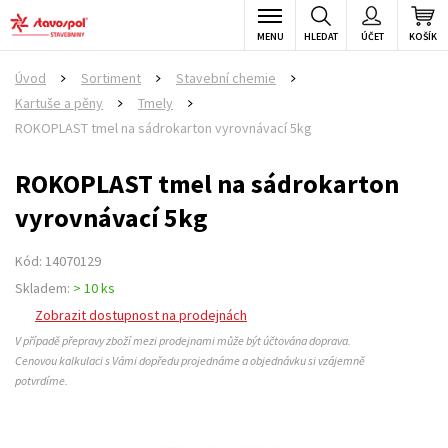
MENU
HLEDAT
ÚČET
KOŠÍK
Úvod
Sortiment
Stavební chemie
>
>
>
Kartuše a pěny
Tmely
>
>
ROKOPLAST tmel na sádrokarton vyrovnávací 5kg
ROKOPLAST tmel na sádrokarton
vyrovnávací 5kg
Kód: 14070129
Skladem:
> 10 ks
Zobrazit dostupnost na prodejnách
V případě přepravy zboží mezi prodejnami může být účtována doprava.
Cenovou kalkulaci s Vámi dopředu projednáme a objednávku si vzájemně
potvrdíme.