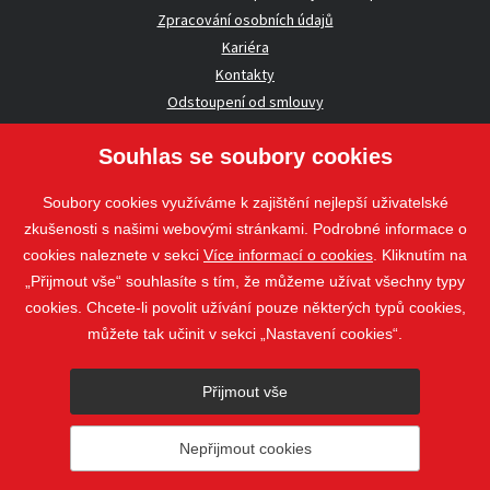
Zpracování osobních údajů
Kariéra
Kontakty
Odstoupení od smlouvy
Souhlas se soubory cookies
UŽITEČNÉ INFORMACE
Soubory cookies využíváme k zajištění nejlepší uživatelské
Nezávazná poptávka
zkušenosti s našimi webovými stránkami. Podrobné informace o
Whistleblowing
cookies naleznete v sekci
Více informací o cookies
. Kliknutím na
„Přijmout vše“ souhlasíte s tím, že můžeme užívat všechny typy
cookies. Chcete-li povolit užívání pouze některých typů cookies,
Sledujte nás
můžete tak učinit v sekci „Nastavení cookies“.
Sledujte nás
Přijmout vše
nahoru
Nepřijmout cookies
© 2018 - 2026 STAVOSPOL s. r. o.
Staňkova 41, 612 00 Brno - Královo
Pole
web@stavospol.cz
Nastavení cookies