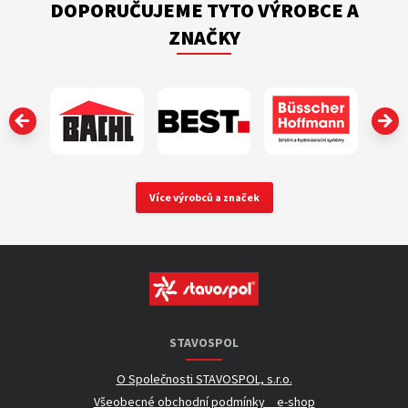
DOPORUČUJEME TYTO VÝROBCE A
ZNAČKY
‹
Více výrobců a značek
STAVOSPOL
O Společnosti STAVOSPOL, s.r.o.
Všeobecné obchodní podmínky _ e-shop