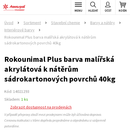
MENU
HLEDAT
ÚČET
KOŠÍK
Úvod
Sortiment
Stavební chemie
Barvy a nátěry
>
>
>
>
Interiérové barvy
>
Rokounimal Plus barva malířská akrylátová k nátěrům
sádrokartonových povrchů 40kg
Rokounimal Plus barva malířská
akrylátová k nátěrům
sádrokartonových povrchů 40kg
Kód: 14021293
Skladem:
1 ks
Zobrazit dostupnost na prodejnách
V případě přepravy zboží mezi prodejnami může být účtována doprava.
Cenovou kalkulaci s Vámi dopředu projednáme a objednávku si vzájemně
potvrdíme.