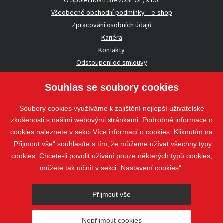
Všeobecné obchodní podmínky _ e-shop
Zpracování osobních údajů
Kariéra
Kontakty
Odstoupení od smlouvy
Souhlas se soubory cookies
UŽITEČNÉ INFORMACE
Soubory cookies využíváme k zajištění nejlepší uživatelské
Nezávazná poptávka
zkušenosti s našimi webovými stránkami. Podrobné informace o
Whistleblowing
cookies naleznete v sekci
Více informací o cookies
. Kliknutím na
„Přijmout vše“ souhlasíte s tím, že můžeme užívat všechny typy
cookies. Chcete-li povolit užívání pouze některých typů cookies,
Sledujte nás
můžete tak učinit v sekci „Nastavení cookies“.
Sledujte nás
Přijmout vše
nahoru
Nepřijmout cookies