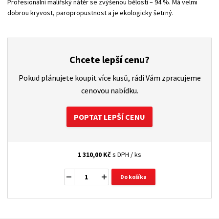
Profesionální malířský nátěr se zvýšenou bělostí – 94 %. Má velmi
dobrou kryvost, paropropustnost a je ekologicky šetrný.
Chcete lepší cenu?
Pokud plánujete koupit více kusů, rádi Vám zpracujeme
cenovou nabídku.
POPTAT LEPŠÍ CENU
1 310,00
Kč
s DPH / ks
Do košíku