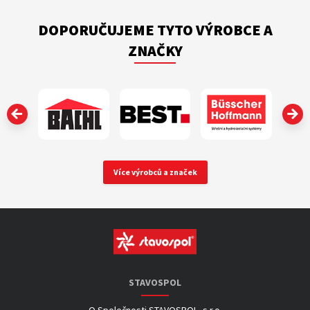
DOPORUČUJEME TYTO VÝROBCE A
ZNAČKY
‹
Více výrobců a značek
STAVOSPOL
O Společnosti STAVOSPOL, s.r.o.