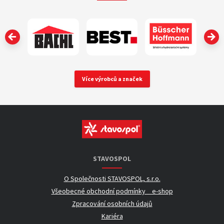
‹
Více výrobců a značek
STAVOSPOL
O Společnosti STAVOSPOL, s.r.o.
Všeobecné obchodní podmínky _ e-shop
Zpracování osobních údajů
Kariéra