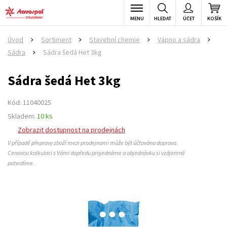
MENU
HLEDAT
ÚČET
KOŠÍK
Úvod
Sortiment
Stavební chemie
Vápno a sádra
>
>
>
>
Sádra
Sádra šedá Het 3kg
>
Sádra šedá Het 3kg
Kód: 11040025
Skladem:
10 ks
Zobrazit dostupnost na prodejnách
V případě přepravy zboží mezi prodejnami může být účtována doprava.
Cenovou kalkulaci s Vámi dopředu projednáme a objednávku si vzájemně
potvrdíme.