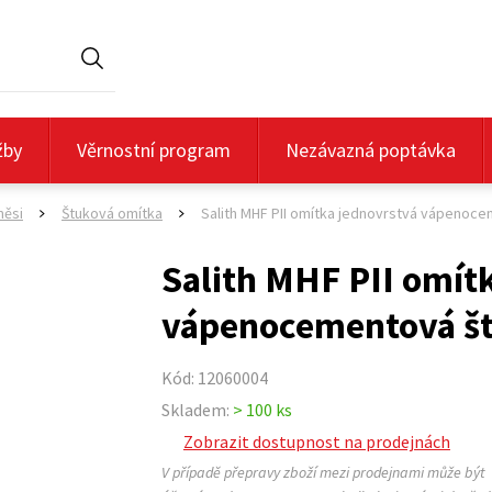
Hledat
žby
Věrnostní program
Nezávazná poptávka
měsi
Štuková omítka
Salith MHF PII omítka jednovrstvá vápenoc
>
>
Salith MHF PII omít
vápenocementová š
Kód: 12060004
Skladem:
> 100 ks
Zobrazit dostupnost na prodejnách
V případě přepravy zboží mezi prodejnami může být