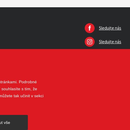
Sledujte nás
Sledujte nás
 stránkami. Podrobné
 souhlasíte s tím, že
ůžete tak učinit v sekci
nahoru
ut vše