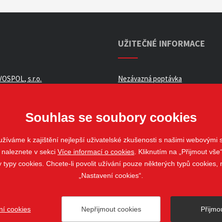
UŽITEČNÉ INFORMACE
OSPOL, s.r.o.
Nezávazná poptávka
ní podmínky _ e-shop
Whistleblowing
ch údajů
Souhlas se soubory cookies
žíváme k zajištění nejlepší uživatelské zkušenosti s našimi webovými
 naleznete v sekci
Více informací o cookies
. Kliknutím na „Přijmout vše“
louvy
ypy cookies. Chcete-li povolit užívání pouze některých typů cookies, m
„Nastavení cookies“.
ní cookies
Nepřijmout cookies
Přijmo
ovo Pole
web@stavospol.cz
Nastavení cookies