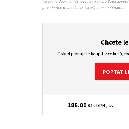
účtována doprava. Cenovou kalkulaci s Vámi dopřed
projednáme a objednávku si vzájemně potvrdíme.
Chcete le
Pokud plánujete koupit více kusů, r
POPTAT L
188,00
Kč
s DPH / ks