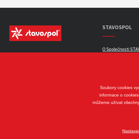
STAVOSPOL
O Společnosti STAV
Všeobecné obchod
Zpracování osobní
Kariéra
Kontakty
Soubory cookies vyu
informace o cookies
Odstoupení od sm
můžeme užívat všechny t
Nastave
© 2018 - 2026 STAVOSPOL s. r. o.
Staňkova 41, 612 00 Brno - Král