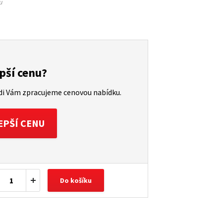
u
pší cenu?
ádi Vám zpracujeme cenovou nabídku.
EPŠÍ CENU
Do košíku