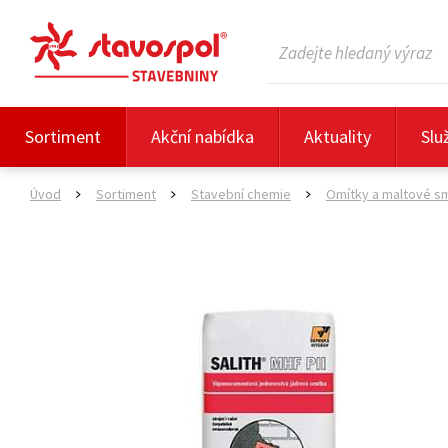
Sortiment
Akční nabídka
Aktuality
Slu
Úvod
Sortiment
Stavební chemie
Omítky a maltové s
>
>
>