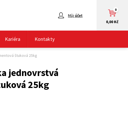
0
Můj
účet
0,00 Kč
Kariéra
Kontakty
ementová štuková 25kg
ka jednovrstvá
tuková 25kg