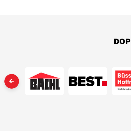
DOP
‹