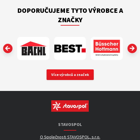
DOPORUČUJEME TYTO VÝROBCE A
ZNAČKY
‹
Více výrobců a značek
STAVOSPOL
O Společnosti STAVOSPOL, s.r.o.