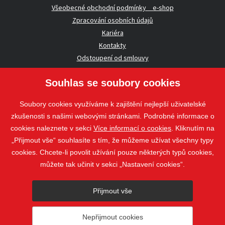
Všeobecné obchodní podmínky _ e-shop
Zpracování osobních údajů
Kariéra
Kontakty
Odstoupení od smlouvy
Souhlas se soubory cookies
UŽITEČNÉ INFORMACE
Soubory cookies využíváme k zajištění nejlepší uživatelské
Nezávazná poptávka
zkušenosti s našimi webovými stránkami. Podrobné informace o
Whistleblowing
cookies naleznete v sekci
Více informací o cookies
. Kliknutím na
„Přijmout vše“ souhlasíte s tím, že můžeme užívat všechny typy
cookies. Chcete-li povolit užívání pouze některých typů cookies,
Sledujte nás
můžete tak učinit v sekci „Nastavení cookies“.
Sledujte nás
Přijmout vše
nahoru
Nepřijmout cookies
© 2018 - 2026 STAVOSPOL s. r. o.
Staňkova 41, 612 00 Brno - Královo