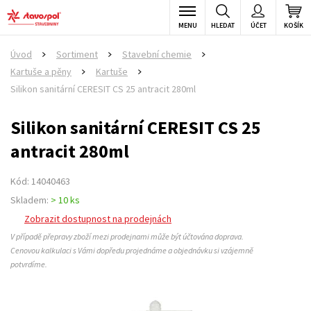
MENU
HLEDAT
ÚČET
KOŠÍK
Úvod
Sortiment
Stavební chemie
>
>
>
Kartuše a pěny
Kartuše
>
>
Silikon sanitární CERESIT CS 25 antracit 280ml
Silikon sanitární CERESIT CS 25
antracit 280ml
Kód: 14040463
Skladem:
> 10 ks
Zobrazit dostupnost na prodejnách
V případě přepravy zboží mezi prodejnami může být účtována doprava.
Cenovou kalkulaci s Vámi dopředu projednáme a objednávku si vzájemně
potvrdíme.