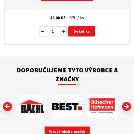
38,00
Kč
s DPH / ks
Do košíku
DOPORUČUJEME TYTO VÝROBCE A
ZNAČKY
‹
Více výrobců a značek