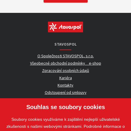
STAVOSPOL
O Společnosti STAVOSPOL, s.r.o.
Všeobecné obchodní podmínky _ e-shop
Zpracování osobních údajů
Kariéra
Kontakty
Odstoupení od smlouvy
Souhlas se soubory cookies
UŽITEČNÉ INFORMACE
Soubory cookies využíváme k zajištění nejlepší uživatelské
Nezávazná poptávka
zkušenosti s našimi webovými stránkami. Podrobné informace o
Whistleblowing