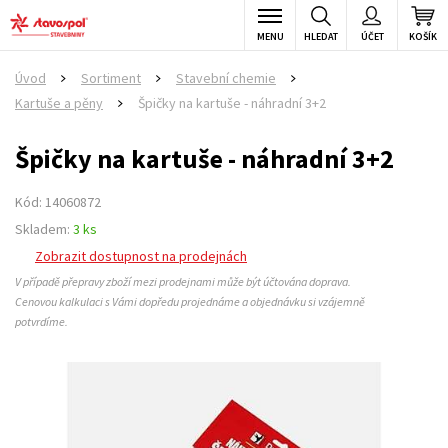
MENU
HLEDAT
ÚČET
KOŠÍK
Úvod
Sortiment
Stavební chemie
>
>
>
Kartuše a pěny
Špičky na kartuše - náhradní 3+2
>
Špičky na kartuše - náhradní 3+2
Kód: 14060872
Skladem:
3 ks
Zobrazit dostupnost na prodejnách
V případě přepravy zboží mezi prodejnami může být účtována doprava.
Cenovou kalkulaci s Vámi dopředu projednáme a objednávku si vzájemně
potvrdíme.