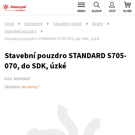
MENU
HLEDAT
ÚČET
KOŠÍK
Úvod
Sortiment
Stavební výplně
Dveře
>
>
>
>
Stavební pouzdra
>
Stavební pouzdro STANDARD S705-070, do SDK, úzké
Stavební pouzdro STANDARD S705-
070, do SDK, úzké
Kód: 43050047
Skladem:
Na dotaz *