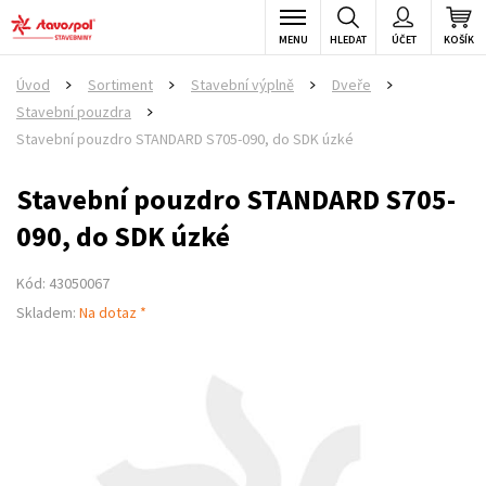
MENU
HLEDAT
ÚČET
KOŠÍK
Úvod
Sortiment
Stavební výplně
Dveře
>
>
>
>
Stavební pouzdra
>
Stavební pouzdro STANDARD S705-090, do SDK úzké
Stavební pouzdro STANDARD S705-
090, do SDK úzké
Kód: 43050067
Skladem:
Na dotaz *