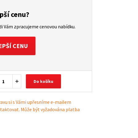
pší cenu?
ádi Vám zpracujeme cenovou nabídku.
EPŠÍ CENU
Do košíku
ravu si s Vámi upřesníme e-mailem
taktovat. Může být vyžadována platba