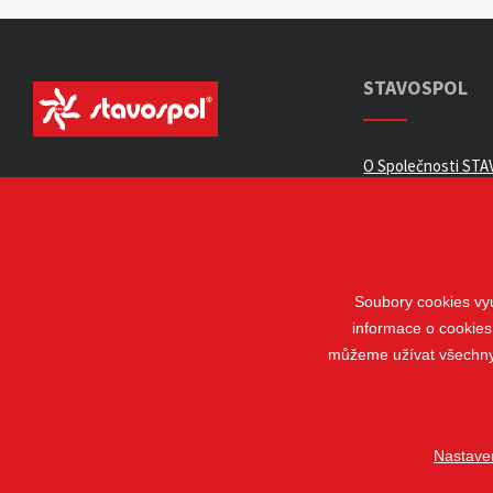
STAVOSPOL
O Společnosti STAV
Všeobecné obchod
Zpracování osobní
Kariéra
Kontakty
Soubory cookies vyu
informace o cookies
Odstoupení od sm
můžeme užívat všechny t
Nastave
© 2018 - 2026 STAVOSPOL s. r. o.
Staňkova 41, 612 00 Brno - Král
Vytvořil
webProgress