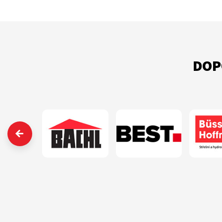
DOP
‹