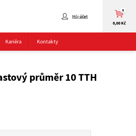
0
Můj
účet
0,00 Kč
Kariéra
Kontakty
astový průměr 10 TTH