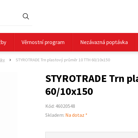
Hledat
žby
Věrnostní program
Nezávazná poptávka
ňky
STYROTRADE Trn plastový průměr 10 TTH 60/10x150
>
STYROTRADE Trn pl
60/10x150
Kód: 46020548
Skladem:
Na dotaz *