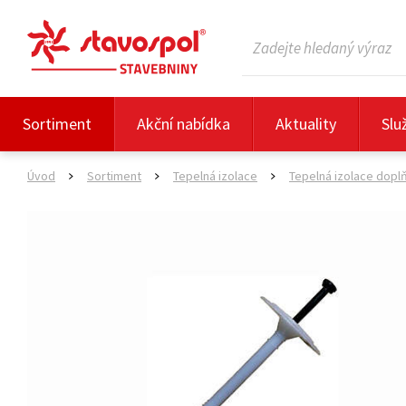
Sortiment
Akční nabídka
Aktuality
Slu
Úvod
Sortiment
Tepelná izolace
Tepelná izolace dopl
>
>
>