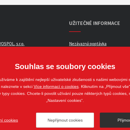
UŽITEČNÉ INFORMACE
OSPOL, s.r.o.
Nezávazná poptávka
ní podmínky _ e-shop
Whistleblowing
ch údajů
Souhlas se soubory cookies
žíváme k zajištění nejlepší uživatelské zkušenosti s našimi webovými
 naleznete v sekci
Více informací o cookies
. Kliknutím na „Přijmout vše“
louvy
ypy cookies. Chcete-li povolit užívání pouze některých typů cookies, m
„Nastavení cookies“.
ní cookies
Nepřijmout cookies
Přijmo
ovo Pole
web@stavospol.cz
Nastavení cookies