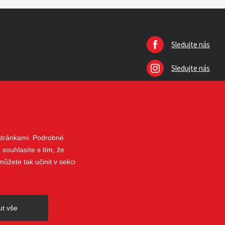
Sledujte nás
Sledujte nás
 stránkami. Podrobné
 souhlasíte s tím, že
ůžete tak učinit v sekci
nahoru
ut vše