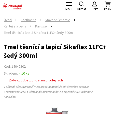
MENU
HLEDAT
ÚČET
KOŠÍK
Úvod
Sortiment
Stavební chemie
>
>
>
Kartuše a pěny
Kartuše
>
>
Tmel těsnící a lepicí Sikaflex 11FC+ šedý 300ml
Tmel těsnící a lepicí Sikaflex 11FC+
šedý 300ml
Kód: 14040302
Skladem:
> 10 ks
Zobrazit dostupnost na prodejnách
V případě přepravy zboží mezi prodejnami může být účtována doprava.
Cenovou kalkulaci s Vámi dopředu projednáme a objednávku si vzájemně
potvrdíme.