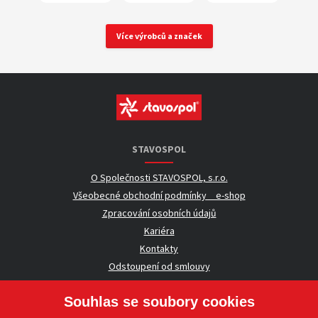
Více výrobců a značek
STAVOSPOL
O Společnosti STAVOSPOL, s.r.o.
Všeobecné obchodní podmínky _ e-shop
Zpracování osobních údajů
Kariéra
Kontakty
Odstoupení od smlouvy
Souhlas se soubory cookies
UŽITEČNÉ INFORMACE