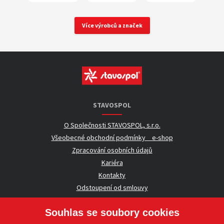
Více výrobců a značek
STAVOSPOL
O Společnosti STAVOSPOL, s.r.o.
Všeobecné obchodní podmínky _ e-shop
Zpracování osobních údajů
Kariéra
Kontakty
Odstoupení od smlouvy
Souhlas se soubory cookies
UŽITEČNÉ INFORMACE