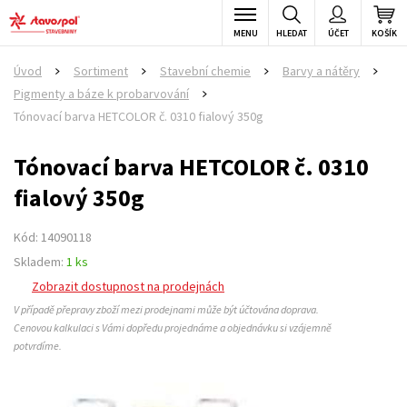
MENU
HLEDAT
ÚČET
KOŠÍK
Úvod
Sortiment
Stavební chemie
Barvy a nátěry
>
>
>
>
Pigmenty a báze k probarvování
>
Tónovací barva HETCOLOR č. 0310 fialový 350g
Tónovací barva HETCOLOR č. 0310
fialový 350g
Kód: 14090118
Skladem:
1 ks
Zobrazit dostupnost na prodejnách
V případě přepravy zboží mezi prodejnami může být účtována doprava.
Cenovou kalkulaci s Vámi dopředu projednáme a objednávku si vzájemně
potvrdíme.