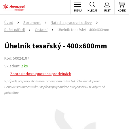
MENU
HLEDAT
ÚČET
KOŠÍK
Úvod
Sortiment
Nářadí a pracovní oděvy
>
>
>
Ruční nářadí
Ostatní
Úhelník tesařský - 400x600mm
>
>
Úhelník tesařský - 400x600mm
Kód: 50024187
Skladem:
2 ks
Zobrazit dostupnost na prodejnách
V případě přepravy zboží mezi prodejnami může být účtována doprava.
Cenovou kalkulaci s Vámi dopředu projednáme a objednávku si vzájemně
potvrdíme.