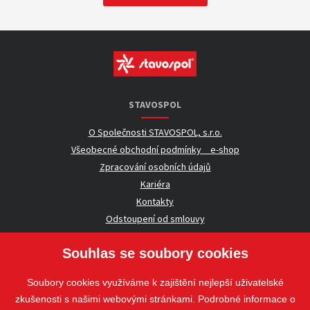
STAVOSPOL
O Společnosti STAVOSPOL, s.r.o.
Všeobecné obchodní podmínky _ e-shop
Zpracování osobních údajů
Kariéra
Kontakty
Odstoupení od smlouvy
Souhlas se soubory cookies
UŽITEČNÉ INFORMACE
Soubory cookies využíváme k zajištění nejlepší uživatelské
Nezávazná poptávka
zkušenosti s našimi webovými stránkami. Podrobné informace o
Whistleblowing