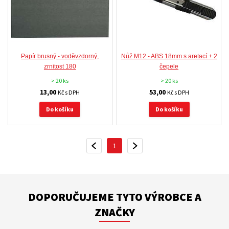
Papír brusný - voděvzdorný,
Nůž M12 - ABS 18mm s aretací + 2
zrnitost 180
čepele
> 20 ks
> 20 ks
13,00
53,00
Kč s DPH
Kč s DPH
Do košíku
Do košíku
1
PŘEDCHOZÍ
DALŠÍ
DOPORUČUJEME TYTO VÝROBCE A
ZNAČKY