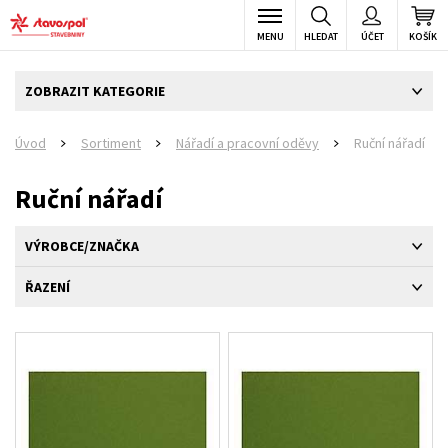
MENU
HLEDAT
ÚČET
KOŠÍK
ZOBRAZIT KATEGORIE
Úvod
Sortiment
Nářadí a pracovní oděvy
Ruční nářadí
>
>
>
Ruční nářadí
VÝROBCE/ZNAČKA
ŘAZENÍ