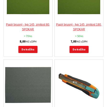
Papír brusný - typ 145, zrnitost 80,
Papír brusný - typ 145, zrnitost 180,
SPOKAR
SPOKAR
> 70 ks
> 50 ks
8,00
7,00
Kč s DPH
Kč s DPH
Do košíku
Do košíku