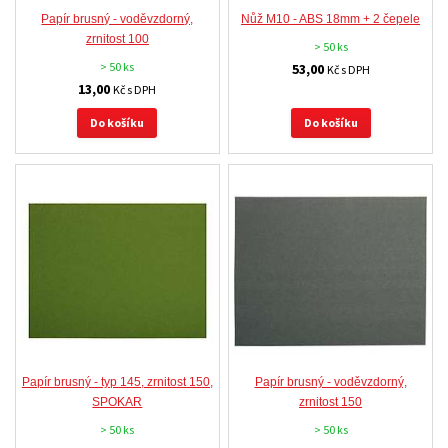
Papír brusný - voděvzdorný,
Nůž M10 - ABS 18mm + 2 čepele
zrnitost 100
> 50 ks
> 50 ks
53,00
Kč s DPH
13,00
Kč s DPH
Do košíku
Do košíku
Papír brusný - typ 145, zrnitost 150,
Papír brusný - voděvzdorný,
SPOKAR
zrnitost 150
> 50 ks
> 50 ks