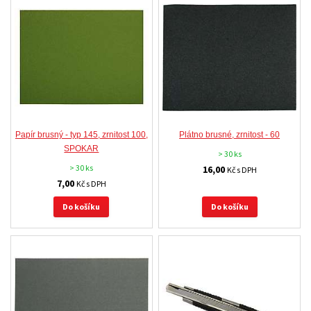
Papír brusný - typ 145, zrnitost 100,
Plátno brusné, zrnitost - 60
SPOKAR
> 30 ks
> 30 ks
16,00
Kč s DPH
7,00
Kč s DPH
Do košíku
Do košíku