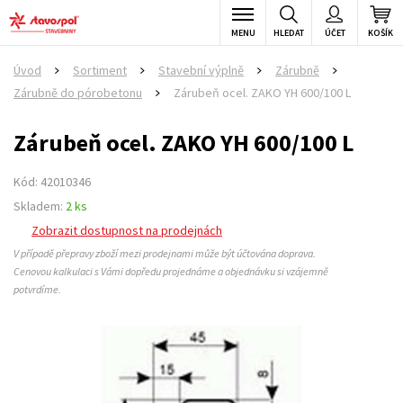
MENU
HLEDAT
ÚČET
KOŠÍK
Úvod
Sortiment
Stavební výplně
Zárubně
>
>
>
>
Zárubně do pórobetonu
Zárubeň ocel. ZAKO YH 600/100 L
>
Zárubeň ocel. ZAKO YH 600/100 L
Kód: 42010346
Skladem:
2 ks
Zobrazit dostupnost na prodejnách
V případě přepravy zboží mezi prodejnami může být účtována doprava.
Cenovou kalkulaci s Vámi dopředu projednáme a objednávku si vzájemně
potvrdíme.