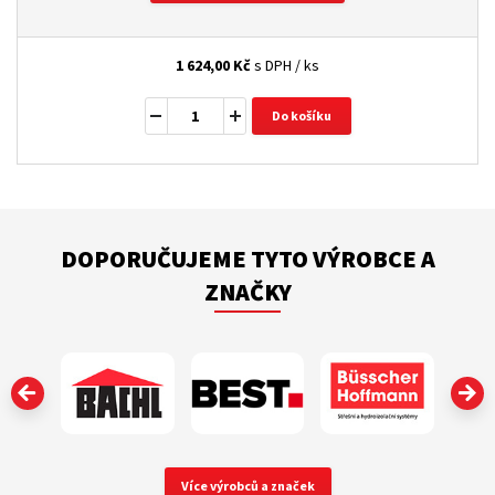
1 624,00
Kč
s DPH / ks
Do košíku
DOPORUČUJEME TYTO VÝROBCE A
ZNAČKY
‹
Více výrobců a značek