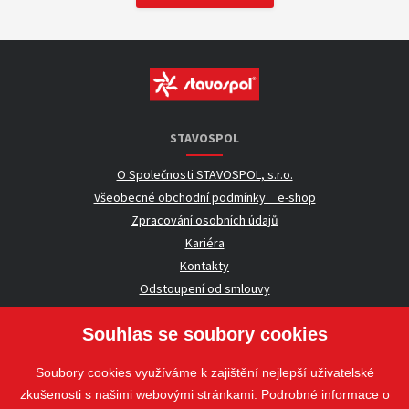
STAVOSPOL
O Společnosti STAVOSPOL, s.r.o.
Všeobecné obchodní podmínky _ e-shop
Zpracování osobních údajů
Kariéra
Kontakty
Odstoupení od smlouvy
Souhlas se soubory cookies
UŽITEČNÉ INFORMACE
Soubory cookies využíváme k zajištění nejlepší uživatelské
Nezávazná poptávka
zkušenosti s našimi webovými stránkami. Podrobné informace o
Whistleblowing