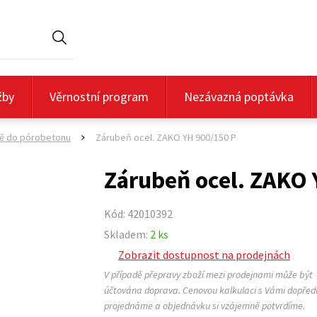
Hledat
žby
Věrnostní program
Nezávazná poptávka
ě do pórobetonu
Zárubeň ocel. ZAKO YH 900/150 P
>
Zárubeň ocel. ZAKO 
Kód: 42010392
Skladem:
2 ks
Zobrazit dostupnost na prodejnách
V případě přepravy zboží mezi prodejnami může být
účtována doprava. Cenovou kalkulaci s Vámi dopřed
projednáme a objednávku si vzájemně potvrdíme.