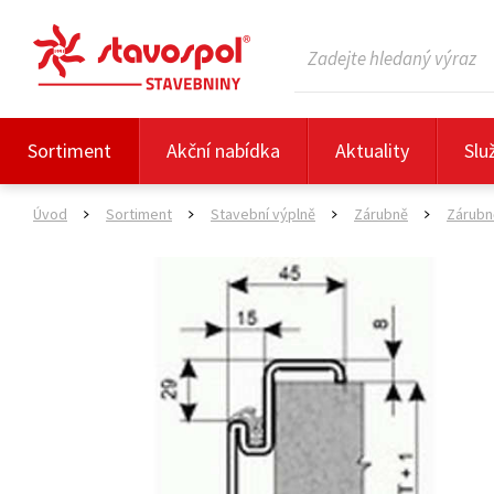
Sortiment
Akční nabídka
Aktuality
Slu
Úvod
Sortiment
Stavební výplně
Zárubně
Zárubn
>
>
>
>