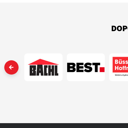
DOP
‹