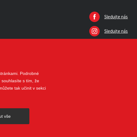
Sledujte nás
Sledujte nás
 stránkami. Podrobné
 souhlasíte s tím, že
ůžete tak učinit v sekci
nahoru
ut vše