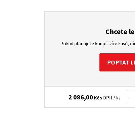
Chcete le
Pokud plánujete koupit více kusů, r
POPTAT L
2 086,00
Kč
s DPH / ks