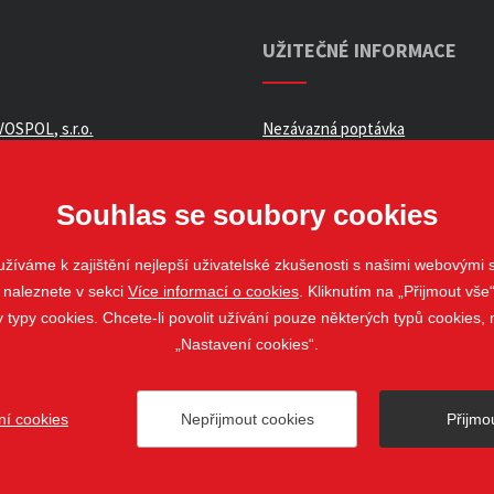
UŽITEČNÉ INFORMACE
OSPOL, s.r.o.
Nezávazná poptávka
ní podmínky _ e-shop
Whistleblowing
ch údajů
Souhlas se soubory cookies
žíváme k zajištění nejlepší uživatelské zkušenosti s našimi webovými
 naleznete v sekci
Více informací o cookies
. Kliknutím na „Přijmout vše“
louvy
ypy cookies. Chcete-li povolit užívání pouze některých typů cookies, m
„Nastavení cookies“.
ní cookies
Nepřijmout cookies
Přijmo
ovo Pole
web@stavospol.cz
Nastavení cookies