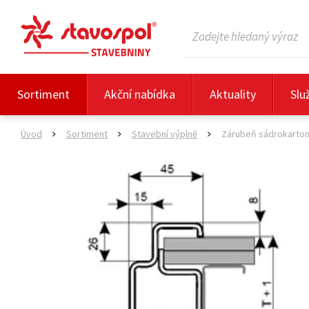
Sortiment
Akční nabídka
Aktuality
Slu
Úvod
Sortiment
Stavební výplně
Zárubeň sádrokarton
>
>
>