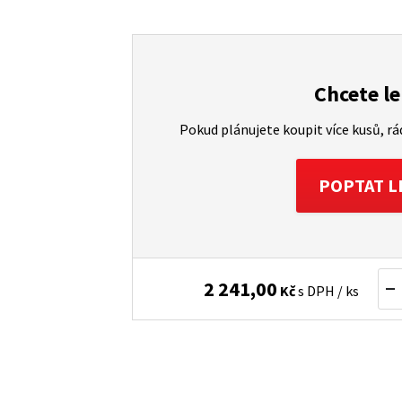
Chcete le
Pokud plánujete koupit více kusů, r
POPTAT L
2 241,00
Kč
s DPH / ks