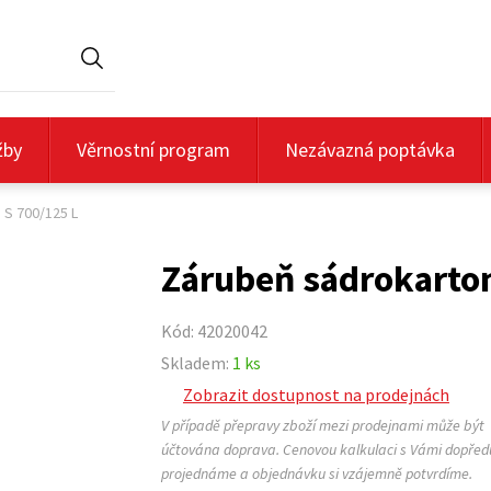
Hledat
žby
Věrnostní program
Nezávazná poptávka
 S 700/125 L
Zárubeň sádrokarton
Kód: 42020042
Skladem:
1 ks
Zobrazit dostupnost na prodejnách
V případě přepravy zboží mezi prodejnami může být
účtována doprava. Cenovou kalkulaci s Vámi dopřed
projednáme a objednávku si vzájemně potvrdíme.