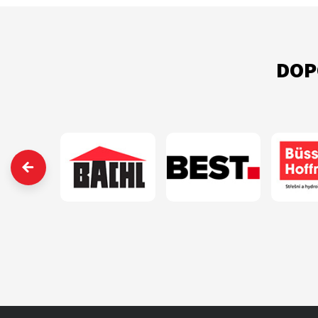
DOP
‹