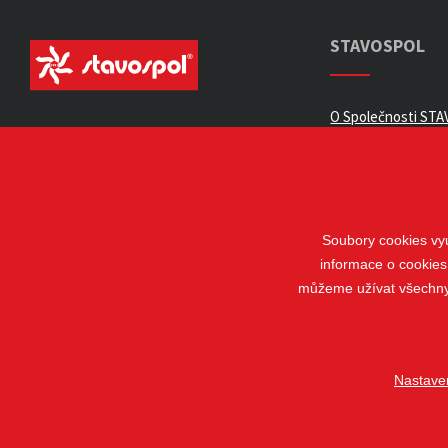
STAVOSPOL
O Společnosti STAV
Všeobecné obchod
Zpracování osobní
Kariéra
Kontakty
Soubory cookies vyu
informace o cookies
Odstoupení od sm
můžeme užívat všechny t
Nastave
© 2018 - 2026 STAVOSPOL s. r. o.
Staňkova 41, 612 00 Brno - Král
Vytvořil
webProgress