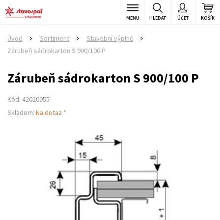
MENU
HLEDAT
ÚČET
KOŠÍK
Úvod
Sortiment
Stavební výplně
>
>
>
Zárubeň sádrokarton S 900/100 P
Zárubeň sádrokarton S 900/100 P
Kód: 42020055
Skladem:
Na dotaz *