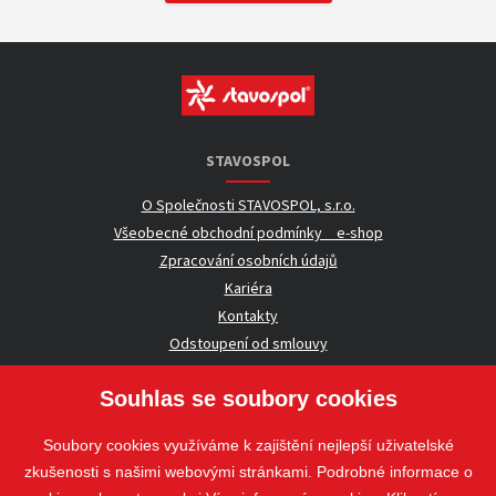
STAVOSPOL
O Společnosti STAVOSPOL, s.r.o.
Všeobecné obchodní podmínky _ e-shop
Zpracování osobních údajů
Kariéra
Kontakty
Odstoupení od smlouvy
Souhlas se soubory cookies
UŽITEČNÉ INFORMACE
Soubory cookies využíváme k zajištění nejlepší uživatelské
Nezávazná poptávka
zkušenosti s našimi webovými stránkami. Podrobné informace o
Whistleblowing