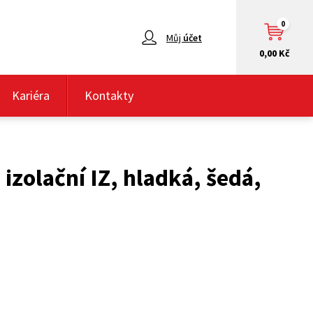
0
Můj
účet
0,00 Kč
Kariéra
Kontakty
izolační IZ, hladká, šedá,