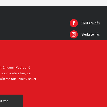
Sledujte nás
Sledujte nás
 stránkami. Podrobné
 souhlasíte s tím, že
ůžete tak učinit v sekci
nahoru
ut vše