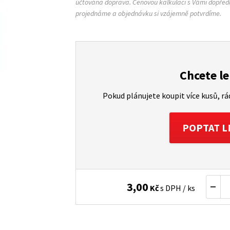
účtována doprava. Cenovou kalkulaci s Vámi dopřed
projednáme a objednávku si vzájemně potvrdíme.
Chcete le
Pokud plánujete koupit více kusů, r
POPTAT L
3,00
Kč
s DPH / ks