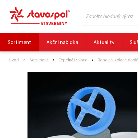
Sortiment
Akční nabídka
Aktuality
Slu
Úvod
Sortiment
Tepelná izolace
Tepelná izolace dopl
>
>
>