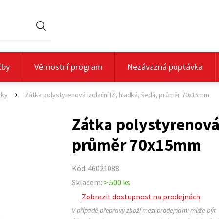
Hledat
žby
Věrnostní program
Nezávazná poptávka
ňky
Zátka polystyrenová izolační IZ, hladká, šedá, průměr 70x15mm
>
Zátka polystyrenová 
průměr 70x15mm
Kód: 46021088
Skladem:
> 500 ks
Zobrazit dostupnost na prodejnách
V případě přepravy zboží mezi prodejnami může být