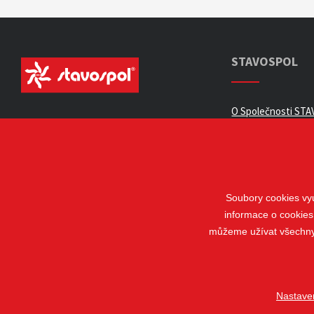
STAVOSPOL
O Společnosti STAV
Všeobecné obchod
Zpracování osobní
Kariéra
Kontakty
Soubory cookies vyu
informace o cookies
Odstoupení od sm
můžeme užívat všechny t
Nastave
© 2018 - 2026 STAVOSPOL s. r. o.
Staňkova 41, 612 00 Brno - Král