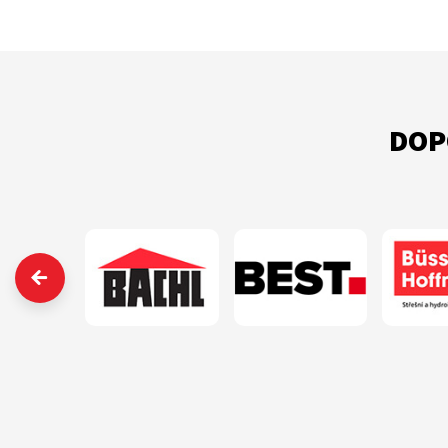
DOP
‹