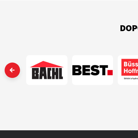
DOP
‹