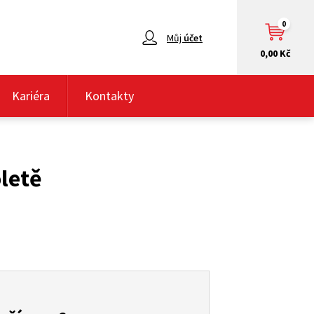
0
Můj
účet
0,00 Kč
Kariéra
Kontakty
letě