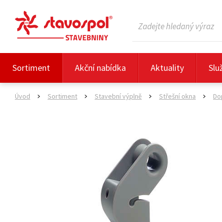
Sortiment
Akční nabídka
Aktuality
Slu
Úvod
Sortiment
Stavební výplně
Střešní okna
Do
>
>
>
>