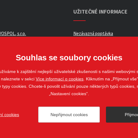
UŽITEČNÉ INFORMACE
OSPOL, s.r.o.
Nezávazná poptávka
ní podmínky _ e-shop
Whistleblowing
ch údajů
Souhlas se soubory cookies
žíváme k zajištění nejlepší uživatelské zkušenosti s našimi webovými
 naleznete v sekci
Více informací o cookies
. Kliknutím na „Přijmout vše“
louvy
ypy cookies. Chcete-li povolit užívání pouze některých typů cookies, m
„Nastavení cookies“.
ní cookies
Nepřijmout cookies
Přijmo
ovo Pole
web@stavospol.cz
Nastavení cookies