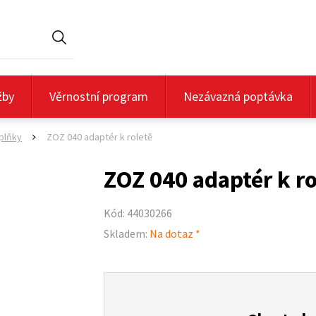
Hledat
žby
Věrnostní program
Nezávazná poptávka
plňky
ZOZ 040 adaptér k roletě
>
ZOZ 040 adaptér k ro
Kód: 44030266
Skladem:
Na dotaz *