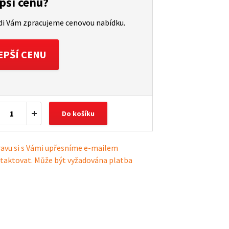
pší cenu?
ádi Vám zpracujeme cenovou nabídku.
EPŠÍ CENU
Do košíku
ravu si s Vámi upřesníme e-mailem
taktovat. Může být vyžadována platba