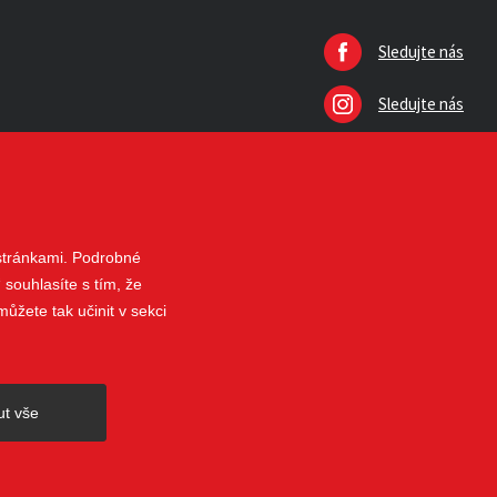
Sledujte nás
Sledujte nás
 stránkami. Podrobné
 souhlasíte s tím, že
ůžete tak učinit v sekci
nahoru
ut vše