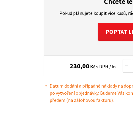
Chcete le
Pokud plánujete koupit více kusů, r
POPTAT L
230,00
Kč
s DPH / ks
Datum dodání a případné náklady na dop
po vytvoření objednávky. Budeme Vás kon
předem (na zálohovou fakturu).