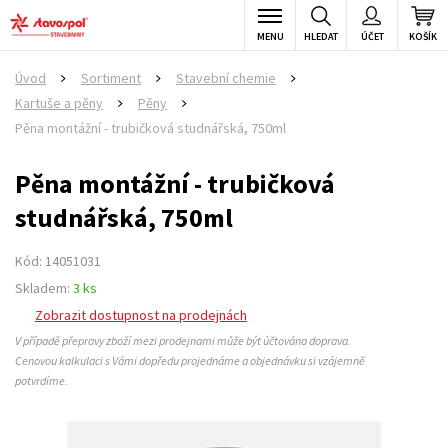
MENU
HLEDAT
ÚČET
KOŠÍK
Úvod
Sortiment
Stavební chemie
>
>
>
Kartuše a pěny
Pěny
>
>
Pěna montážní - trubičková studnářská, 750ml
Pěna montážní - trubičková
studnářská, 750ml
Kód: 14051031
Skladem:
3 ks
Zobrazit dostupnost na prodejnách
V případě přepravy zboží mezi prodejnami může být účtována doprava.
Cenovou kalkulaci s Vámi dopředu projednáme a objednávku si vzájemně
potvrdíme.