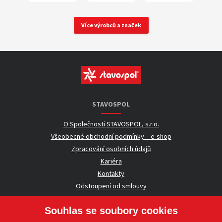
Více výrobců a značek
STAVOSPOL
O Společnosti STAVOSPOL, s.r.o.
Všeobecné obchodní podmínky _ e-shop
Zpracování osobních údajů
Kariéra
Kontakty
Odstoupení od smlouvy
Souhlas se soubory cookies
UŽITEČNÉ INFORMACE