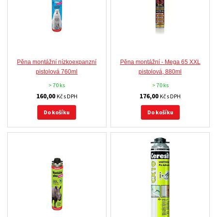
Pěna montážní nízkoexpanzní
Pěna montážní - Mega 65 XXL
pistolová 760ml
pistolová, 880ml
> 70 ks
> 70 ks
160,00
176,00
Kč s DPH
Kč s DPH
Do košíku
Do košíku