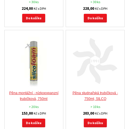
> 30 ks
> 30 ks
224,00
228,00
Kč s DPH
Kč s DPH
Do košíku
Do košíku
Pěna montážní - nízkoexpanzní
Pěna studnařská trubičková -
trubičková, 750ml
750ml, SILCO
> 20 ks
> 10 ks
153,00
203,00
Kč s DPH
Kč s DPH
Do košíku
Do košíku