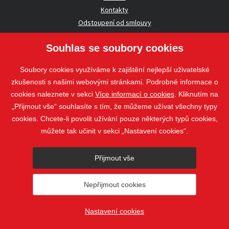
Kontakty
Odstoupení od smlouvy
Souhlas se soubory cookies
UŽITEČNÉ INFORMACE
Soubory cookies využíváme k zajištění nejlepší uživatelské
Nezávazná poptávka
zkušenosti s našimi webovými stránkami. Podrobné informace o
Whistleblowing
cookies naleznete v sekci
Více informací o cookies
. Kliknutím na
„Přijmout vše“ souhlasíte s tím, že můžeme užívat všechny typy
cookies. Chcete-li povolit užívání pouze některých typů cookies,
Sledujte nás
můžete tak učinit v sekci „Nastavení cookies“.
Sledujte nás
Přijmout vše
nahoru
Nepřijmout cookies
© 2018 - 2026 STAVOSPOL s. r. o.
Staňkova 41, 612 00 Brno - Královo
Pole
web@stavospol.cz
Nastavení cookies
Nastavení cookies
Vytvořil
webProgress