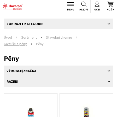
MENU
HLEDAT
ÚČET
KOŠÍK
ZOBRAZIT KATEGORIE
Úvod
Sortiment
Stavební chemie
>
>
>
Kartuše a pěny
Pěny
>
Pěny
VÝROBCE/ZNAČKA
ŘAZENÍ