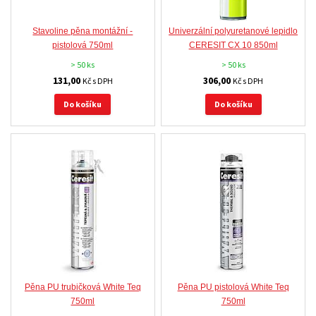
Stavoline pěna montážní -
Univerzální polyuretanové lepidlo
pistolová 750ml
CERESIT CX 10 850ml
> 50 ks
> 50 ks
131,00
306,00
Kč s DPH
Kč s DPH
Do košíku
Do košíku
Pěna PU trubičková White Teq
Pěna PU pistolová White Teq
750ml
750ml