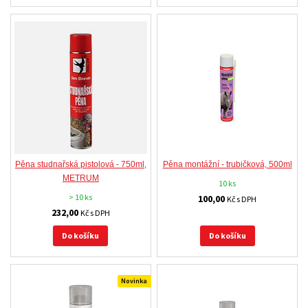
Pěna studnařská pistolová - 750ml,
Pěna montážní - trubičková, 500ml
METRUM
10 ks
> 10 ks
100,00
Kč s DPH
232,00
Kč s DPH
Do košíku
Do košíku
Novinka