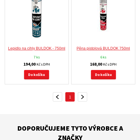
Lepidlo na cihly BULDOK - 750ml
Pěna pistolová BULDOK 750ml
7 ks
6 ks
194,00
168,00
Kč s DPH
Kč s DPH
Do košíku
Do košíku
1
PŘEDCHOZÍ
DALŠÍ
DOPORUČUJEME TYTO VÝROBCE A
ZNAČKY