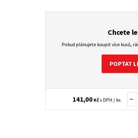
Chcete le
Pokud plánujete koupit více kusů, r
POPTAT L
141,00
Kč
s DPH / ks