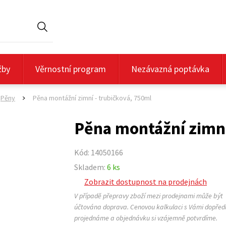
Hledat
žby
Věrnostní program
Nezávazná poptávka
Pěny
Pěna montážní zimní - trubičková, 750ml
>
Pěna montážní zimní
Kód: 14050166
Skladem:
6 ks
Zobrazit dostupnost na prodejnách
V případě přepravy zboží mezi prodejnami může být
účtována doprava. Cenovou kalkulaci s Vámi dopřed
projednáme a objednávku si vzájemně potvrdíme.