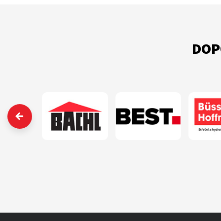
DOP
‹