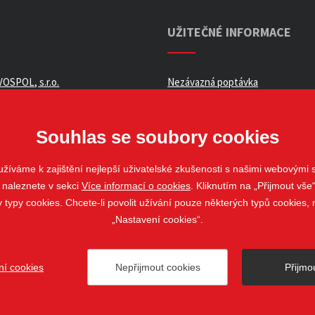
UŽITEČNÉ INFORMACE
OSPOL, s.r.o.
Nezávazná poptávka
ní podmínky _ e-shop
Whistleblowing
ch údajů
Souhlas se soubory cookies
žíváme k zajištění nejlepší uživatelské zkušenosti s našimi webovými
 naleznete v sekci
Více informací o cookies
. Kliknutím na „Přijmout vše“
louvy
ypy cookies. Chcete-li povolit užívání pouze některých typů cookies, m
„Nastavení cookies“.
ní cookies
Nepřijmout cookies
Přijmo
ovo Pole
web@stavospol.cz
Nastavení cookies