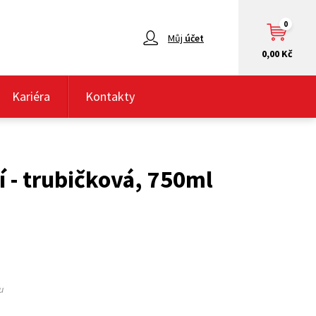
0
Můj
účet
0,00 Kč
Kariéra
Kontakty
 - trubičková, 750ml
u