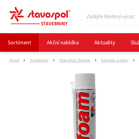
Sortiment
Akční nabídka
Aktuality
Slu
Úvod
Sortiment
Stavební chemie
Kartuše a pěny
>
>
>
>