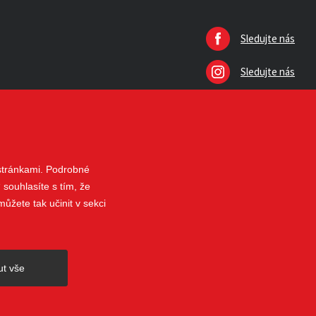
Sledujte nás
Sledujte nás
 stránkami. Podrobné
 souhlasíte s tím, že
ůžete tak učinit v sekci
nahoru
ut vše