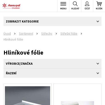
MENU
HLEDAT
ÚČET
KOŠÍK
ZOBRAZIT KATEGORIE
Úvod
Sortiment
Střechy
Střešní fólie
>
>
>
>
Hliníkové fólie
Hliníkové fólie
VÝROBCE/ZNAČKA
ŘAZENÍ