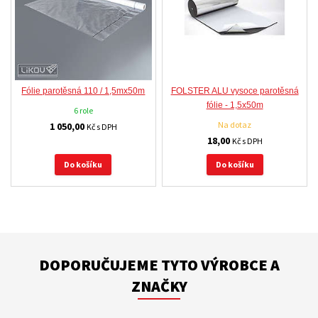
Fólie parotěsná 110 / 1,5mx50m
FOLSTER ALU vysoce parotěsná
fólie - 1,5x50m
6 role
Na dotaz
1 050,00
Kč s DPH
18,00
Kč s DPH
Do košíku
Do košíku
DOPORUČUJEME TYTO VÝROBCE A
ZNAČKY