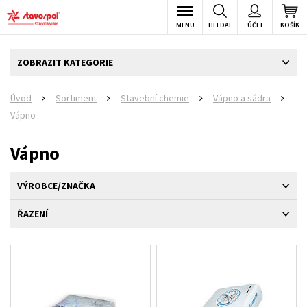
MENU
HLEDAT
ÚČET
KOŠÍK
ZOBRAZIT KATEGORIE
Úvod
Sortiment
Stavební chemie
Vápno a sádra
>
>
>
>
Vápno
Vápno
VÝROBCE/ZNAČKA
ŘAZENÍ