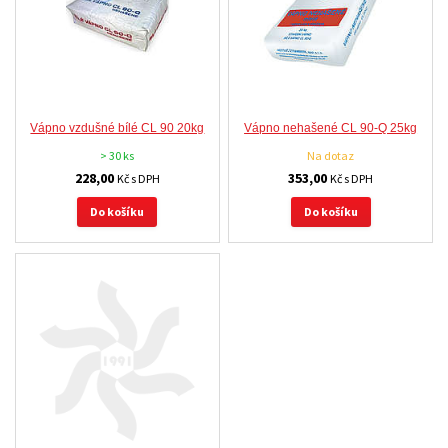
Vápno vzdušné bílé CL 90 20kg
Vápno nehašené CL 90-Q 25kg
> 30 ks
Na dotaz
228,00
353,00
Kč s DPH
Kč s DPH
Do košíku
Do košíku