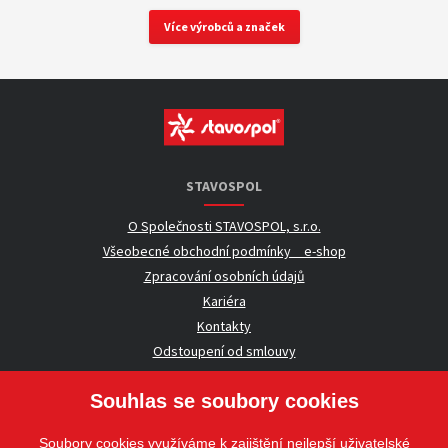
Více výrobců a značek
STAVOSPOL
O Společnosti STAVOSPOL, s.r.o.
Všeobecné obchodní podmínky _ e-shop
Zpracování osobních údajů
Kariéra
Kontakty
Odstoupení od smlouvy
Souhlas se soubory cookies
UŽITEČNÉ INFORMACE
Soubory cookies využíváme k zajištění nejlepší uživatelské
Nezávazná poptávka