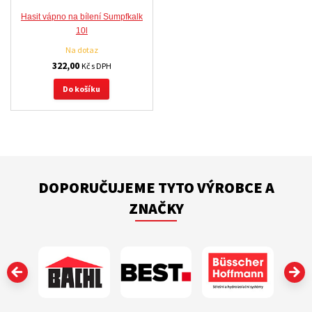
Hasit vápno na bílení Sumpfkalk
10l
Na dotaz
322,00
Kč s DPH
Do košíku
DOPORUČUJEME TYTO VÝROBCE A
ZNAČKY
‹